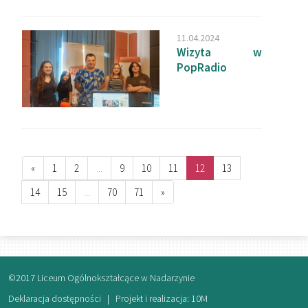
11.04.2024
Wizyta w
PopRadio
«
1
2
...
9
10
11
12
13
14
15
...
70
71
»
©2017 Liceum Ogólnokształcące w Nadarzynie
Deklaracja dostępności
| Projekt i realizacja:
10M