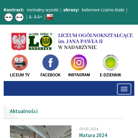
Kontrast:
normalny
wysoki
|
obrazy:
kolorowe
czarno-białe
|
|
A-
A
A+
|
Toggle
naviga
Aktualności
09.05.2024
Matura 2024