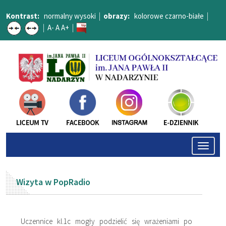
Kontrast:
normalny
wysoki
|
obrazy:
kolorowe
czarno-białe
|
|
A-
A
A+
|
Toggle
naviga
Wizyta w PopRadio
Uczennice kl.1c mogły podzielić się wrażeniami po