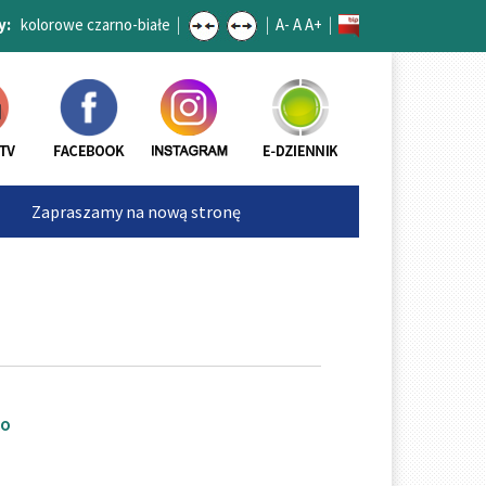
y:
kolorowe
czarno-białe
|
|
A-
A
A+
|
Zapraszamy na nową stronę
Kontakt
go