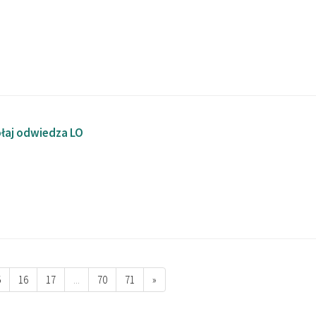
ołaj odwiedza LO
5
16
17
...
70
71
»