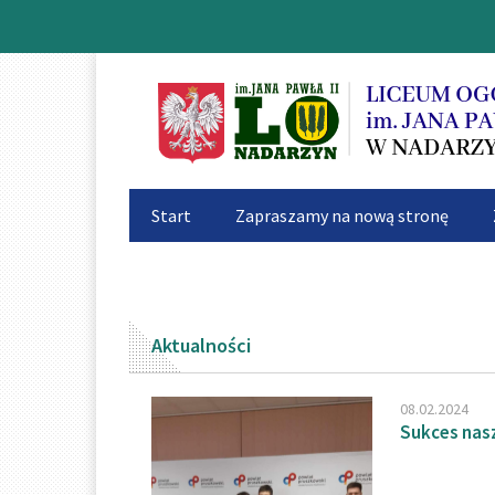
Start
Zapraszamy na nową stronę
Zapraszamy na nową stronę
Zapraszamy
Aktualności
08.02.2024
Sukces nas