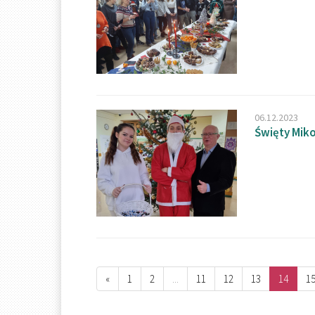
06.12.2023
Święty Mik
«
1
2
...
11
12
13
14
1