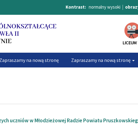
Kontrast:
normalny
wysoki
|
obraz
Zapraszamy na nową stronę
Zapraszamy na nową stronę
 na nową stronę
Galerie
Zapraszamy na nową stronę
zych uczniów w Młodzieżowej Radzie Powiatu Pruszkowskie