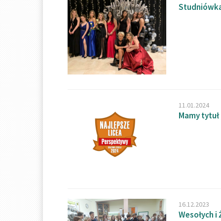
Studniówka
11.01.2024
Mamy tytuł
16.12.2023
Wesołych i 